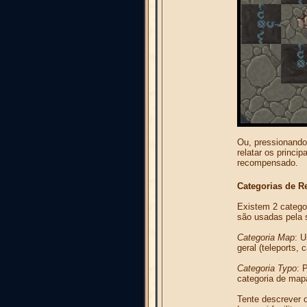
Ou, pressionando
relatar os princi
recompensado.
Categorias de R
Existem 2 catego
são usadas pela s
Categoria Map
: 
geral (teleports,
Categoria Typo
: 
categoria de map
Tente descrever 