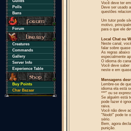
Guilds
Você deve ter em
Polls
Deve ser usado a
questões relacion
Bans
Um tutor pode sil
motivo, principal
Forum
para o que ele de
Local Chat ou W
Neste canal, voc
Creatures
falar sobre quas
Commands
As regras abaixo
Gallery
especialmente ap
O idioma do cana
Server Info
Você deve saber 
Experience Table
neste e em quase
Mensagens desr
Buy Points
Lembre-se de que
idioma ela está s
Char Bazaar
***" ou se expres
Se alguém está t
pode fazer é ign
raiva.
Você não deve ac
"Noob!" pode te 
sério.
Bem, agora decla
punição.