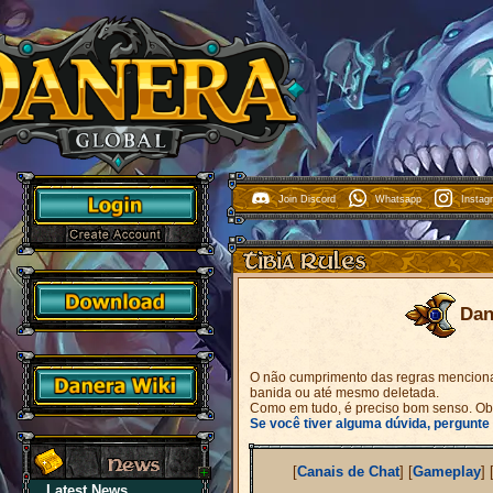
Join Discord
Whatsapp
Insta
Dan
O não cumprimento das regras menciona
banida ou até mesmo deletada.
Como em tudo, é preciso bom senso. O
Se você tiver alguma dúvida, pergunte 
[
Canais de Chat
]
[
Gameplay
]
Latest News