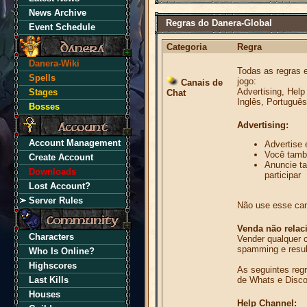
News Archive
Regras do Danera-Global
Event Schedule
Categoria
Regra
Danera-Wiki
Todas as regras 
Spells
jogo:
Canais de
Advertising, Help
Stages
Chat
Inglês, Português
Bosses
Advertising:
Account Management
Advertise 
Você també
Create Account
Anuncie t
Downloads
participar
Lost Account?
Server Rules
Não use esse ca
Venda não relac
Characters
Vender qualquer c
spamming e resul
Who Is Online?
Highscores
As seguintes reg
Last Kills
de Whats e Disc
Houses
Help Channel: