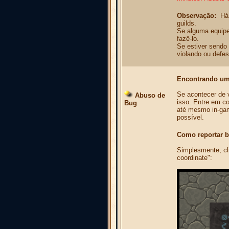
Observação:
Há 
guilds.
Se alguma equipe 
fazê-lo.
Se estiver sendo
violando ou defes
Encontrando um
Se acontecer de 
Abuso de
isso. Entre em c
Bug
até mesmo in-gam
possível.
Como reportar 
Simplesmente, cli
coordinate":