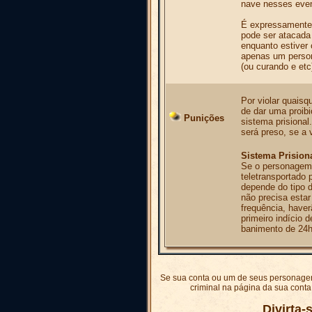
nave nesses even
É expressamente 
pode ser atacad
enquanto estiver
apenas um person
(ou curando e etc
Por violar quaisq
de dar uma proibi
Punições
sistema prisional.
será preso, se a 
Sistema Prision
Se o personagem 
teletransportado 
depende do tipo 
não precisa estar
frequência, have
primeiro indício 
banimento de 24h
Se sua conta ou um de seus personagen
criminal na página da sua conta
Divirta-