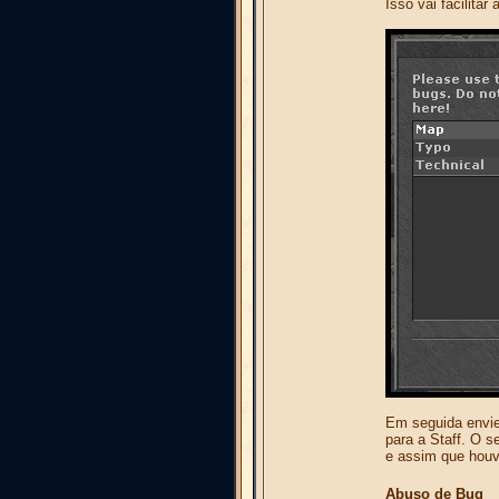
Isso vai facilitar 
Em seguida envie
para a Staff. O 
e assim que houv
Abuso de Bug