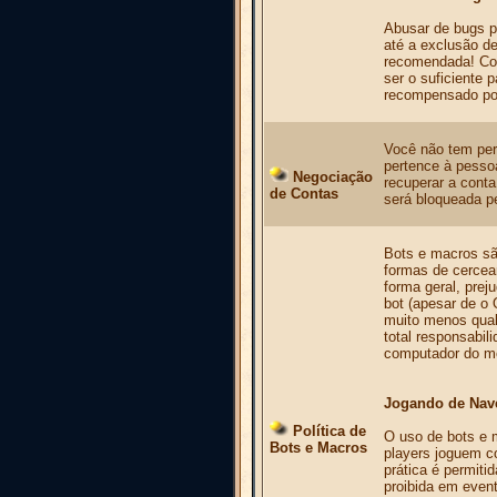
Abusar de bugs p
até a exclusão de
recomendada! Corr
ser o suficiente 
recompensado por
Você não tem per
pertence à pesso
Negociação
recuperar a conta
de Contas
será bloqueada p
Bots e macros sã
formas de cercear
forma geral, prej
bot (apesar de o 
muito menos qual
total responsabil
computador do 
Jogando de Nav
Política de
O uso de bots e 
Bots e Macros
players joguem 
prática é permit
proibida em event