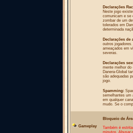
Declarações Rac
Neste jogo exist
comunicam e se e
zombar de um det
tolerados em Dan
determinada naçã
Declarações de 
outros jogadores
ameaçados em vid
severas.
Declarações sex
mente melhor do 
Danera-Global ta
são adequadas par
jogo.
Spamming:
Spam
semelhantes um a
em qualquer cana
mudo. Se o compo
Bloqueio de Áre
Gameplay
Também é estrita
minutos. Abusar d